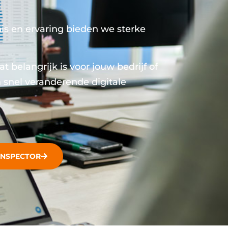
nis en ervaring bieden we sterke
t belangrijk is voor jouw bedrijf of
n snel veranderende digitale
INSPECTOR