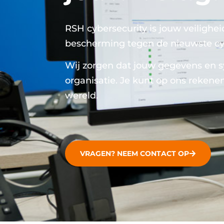
RSH cybersecurity is jouw veilighei
bescherming tegen de nieuwste cy
Wij zorgen dat jouw gegevens en syst
organisatie. Je kunt op ons rekenen
wereld.
VRAGEN? NEEM CONTACT OP