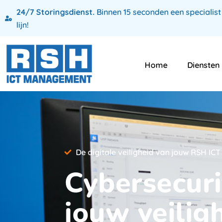
24/7 Storingsdienst.
Binnen 15 seconden een specialist
lijn!
Home
Diensten
De digitale veiligheid van jouw RSH I
Cybersecuri
jouw veilig