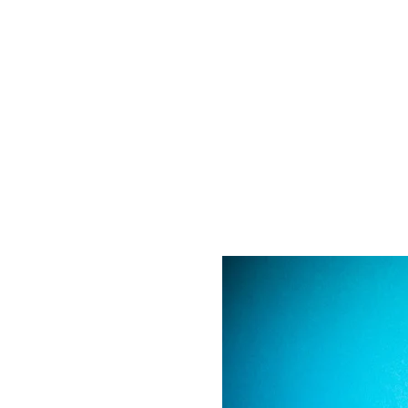
raanvallen
rland kunnen variëren
, de grootte van het bedrijf