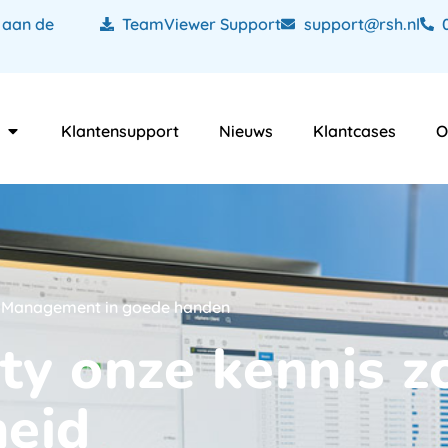
 aan de
TeamViewer Support
support@rsh.nl
Klantensupport
Nieuws
Klantcases
O
CT Management in goede handen
ty onze kennis z
heid