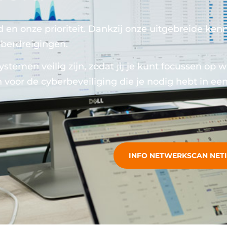
d en onze prioriteit. Dankzij onze uitgebreide ken
berdreigingen.
emen veilig zijn, zodat jij je kunt focussen op wa
 voor de cyberbeveiliging die je nodig hebt in ee
INFO NETWERKSCAN NET