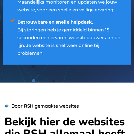
Maandelijks monitoren en updaten we jouw
website, voor een snelle en veilige ervaring.
Betrouwbare en snelle helpdesk.
Bij storingen heb je gemiddeld binnen 15
seconden een ervaren websitebouwer aan de
lijn. Je website is snel weer online bij
problemen!
Door RSH gemaakte websites
Bekijk hier de websites
die RSH allemaal heeft