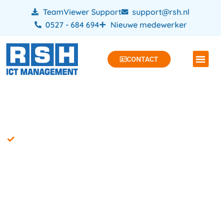
TeamViewer Support
support@rsh.nl
0527 - 684 694
Nieuwe medewerker
CONTACT
Efficiënte ICT-oplossingen van RSH: jouw partner in
Lelystad
RSH: jouw
toegewijde IT