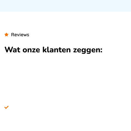
Reviews
Wat onze klanten zeggen:
RSH IT dienstverlener, alles-in-één ICT-
ondersteuning
ICT diensten op maat: jouw