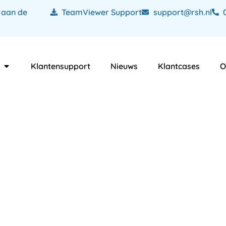
 aan de
TeamViewer Support
support@rsh.nl
Klantensupport
Nieuws
Klantcases
O
ving Dronten
y: verken de pote
digitale omgevin