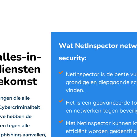
Wat NetInspector netwe
alles-in-
security:
diensten
NetInspector is de beste vu
oekomst
grondige en diepgaande sc
vinden.
ingen die alle
Het is een geavanceerde t
Cybercriminaliteit
en netwerken tegen beveili
 we hebben de
Met NetInspector kunnen 
en tegen alle
efficiënt worden geïdentifi
 phishing-aanvallen,