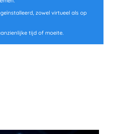
temen.
ïnstalleerd, zowel virtueel als op
anzienlijke tijd of moeite.