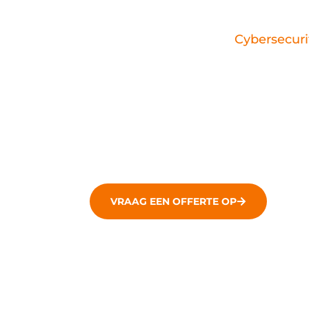
Onze vooruitstrevende
Cybersecuri
waar technologie jouw leven beïnvl
computersystemen, netwerken en 
complexiteit van cyberbedreiginge
vertrouwen door de moderne digit
VRAAG EEN OFFERTE OP