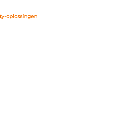
ty-oplossingen
bieden absolute gemoedsrust in het
oedt en jouw bedrijf transformeert, is het essenti
waardevolle gegevens te waarborgen. Bij RSH b
n en we zijn vastberaden om jouw bedrijfsnetwe
ale wereld dankzij onze toonaangevende cybersec