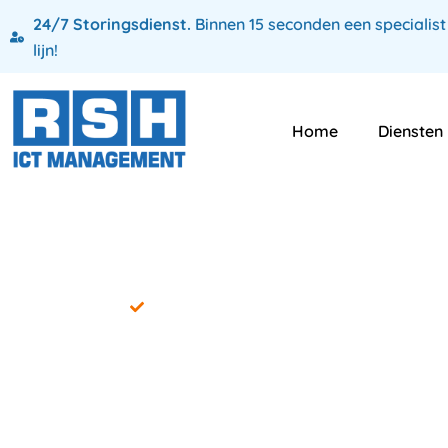
24/7 Storingsdienst.
Binnen 15 seconden een specialist
lijn!
Home
Diensten
ICT Security is goed geregeld in omge
ICT securit
beveilig je 