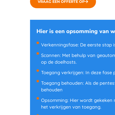
VRAAG EEN OFFERTE OP
Hier is een opsomming van w
Verkenningsfase: De eerste stap i
Scannen: Met behulp van geautoma
op de doelhosts.
Toegang verkrijgen: In deze fase 
Toegang behouden: Als de penteste
behouden
Opsomming: Hier wordt gekeken na
het verkrijgen van toegang.