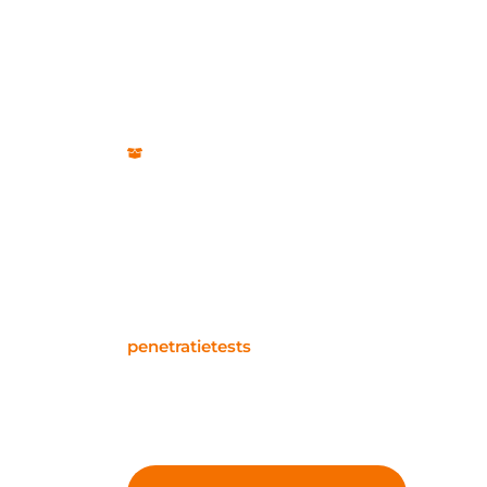
ICT security Dronten
ICT security: beve
pentests en actuel
Bij ons kun je jouw digitale omgeving optim
penetratietests
onderzoeken we grondig jou
snel veranderende landschap van digitale ic
houden van jouw beveiligingsprotocollen.