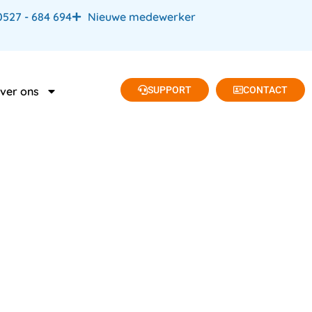
0527 - 684 694
Nieuwe medewerker
SUPPORT
CONTACT
ver ons
ntie en
g!