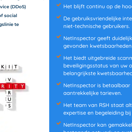
Het blijft continu op de ho
rvice (DDoS)
of social
De gebruiksvriendelijke int
slinie te
niet-technische gebruikers.
NetInspector geeft duidelij
gevonden kwetsbaarheden
Het biedt uitgebreide scan
beveiligingsstatus van uw o
belangrijkste kwetsbaarhede
NetInspector is betaalbaar 
aantrekkelijke tarieven.
Het team van RSH staat alti
expertise en begeleiding b
NetInspector kan gemakkel