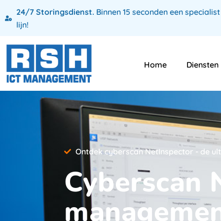
24/7 Storingsdienst.
Binnen 15 seconden een specialist
lijn!
Home
Diensten
Ontdek cyberscan NetInspector - de ul
Cyberscan N
management