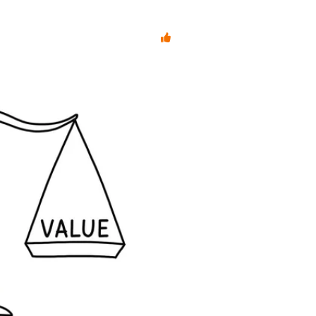
Cybercan NetInspector: be
Cyberscan Ne
betaalbaar 
Maar dat is slechts een deel v
zeer betaalbaar, maar bied
rapportage benadrukt de urg
begrijpelijke adviezen om u
ons er terdege van bewust da
omvang van jouw organisati
ontwikkeld dat het voor ieder
koste gaat van de kwaliteit.