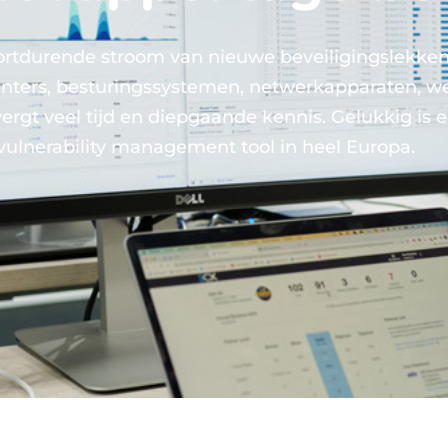
ortdurende stroom van nieuwe beveiligingslekken i
rinters, besturingssystemen, netwerkapparaten, w
rgt veel tijd en diepgaande kennis. Gelukkig is 
ulnerability management tool in heel Europa.