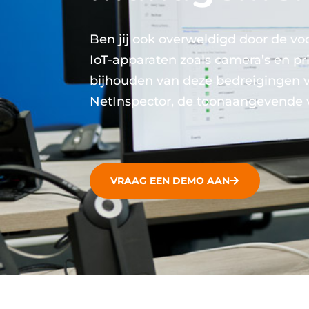
Ben jij ook overweldigd door de vo
IoT-apparaten zoals camera’s en p
bijhouden van deze bedreigingen ve
NetInspector, de toonaangevende v
VRAAG EEN DEMO AAN