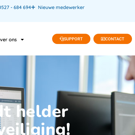
0527 - 684 694
Nieuwe medewerker
SUPPORT
CONTACT
ver ons
t helder
iliging!