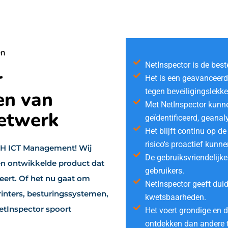
en
NetInspector is de bes
r
Het is een geavanceerd
tegen beveiligingslekke
en van
Met NetInspector kunn
netwerk
geïdentificeerd, geanal
Het blijft continu op d
risico's proactief kun
SH ICT Management! Wij
De gebruiksvriendelijke
en ontwikkelde product dat
gebruikers.
ert. Of het nu gaat om
NetInspector geeft duid
rinters, besturingssystemen,
kwetsbaarheden.
etInspector spoort
Het voert grondige en
ontdekken dan andere t