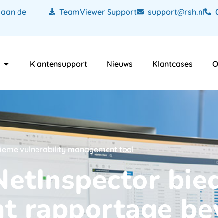
 aan de
TeamViewer Support
support@rsh.nl
Klantensupport
Nieuws
Klantcases
O
tieme vulnerability management tool
etInspector bied
 rapportage beve