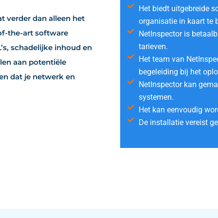
Het biedt uitgebreide 
 verder dan alleen het
organisatie in kaart te
f-the-art software
NetInspector is betaalb
tarieven.
s, schadelijke inhoud en
Het team van NetInspect
len aan potentiële
begeleiding bij het op
en dat je netwerk en
NetInspector kan gemak
systemen.
Het kan eenvoudig worde
De installatie vereist g