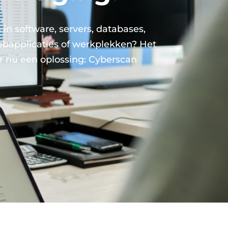
n software, servers, databases,
ebapplicaties of werkplekken? Het
er nu een oplossing: Cyberscan