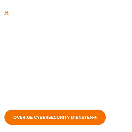
Beveiligingscultuur
5. Ontwikkeling van een
beveiligingscultuur
Security awareness draagt bij aan de ontwikkeling van
een sterke beveiligingscultuur binnen organisaties.
Wanneer iedereen in de organisatie, van de CEO tot de
nieuwste medewerker, security awareness serieus
neemt, wordt cybersecurity een verantwoordelijkheid
van iedereen.
OVERIGE CYBERSECURITY DIENSTEN