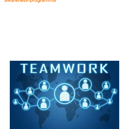
awareness-programma
waarborgt dat medewerkers
niet alleen bij aanvang, maar continu getraind worden
in de best practices van cybersecurity. Zo’n
programma kan variëren van workshops tot e-
learningmodules, gericht op diverse aspecten van
security awareness.