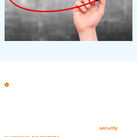
Educatie en training
2. Doorlopende educatie en
training
Het implementeren van een doorlopend
security