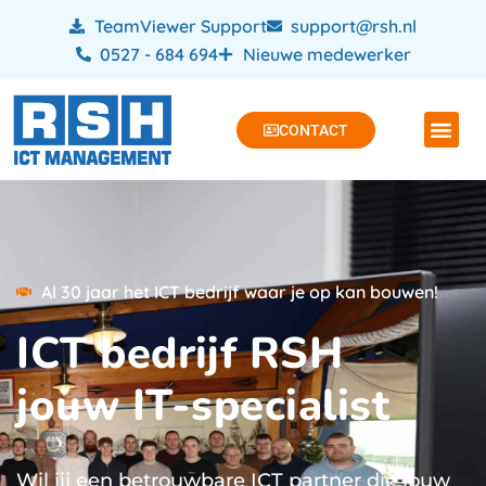
TeamViewer Support
support@rsh.nl
0527 - 684 694
Nieuwe medewerker
CONTACT
Al 30 jaar het ICT bedrijf waar je op kan bouwen!
ICT bedrijf RSH
jouw IT-specialist
Wil jij een betrouwbare ICT partner die jouw