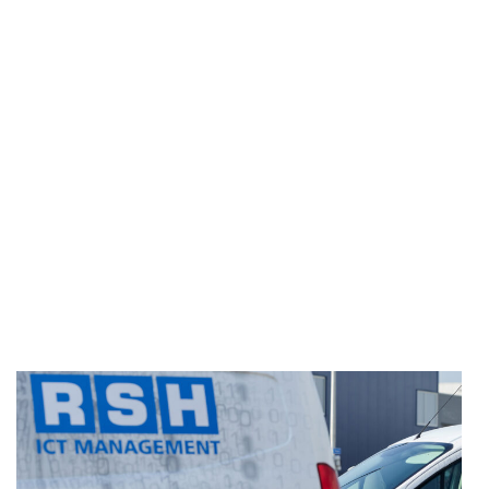
vormt. Bedrijven kunnen dankzij de cloud technologie
flexibeler werken, met een betere toegankelijkheid
van data en applicaties vanaf elke locatie.
Of het nu gaat om werken vanuit het kantoor of op
afstand, de kwaliteit van de ICT-ondersteuning is van
onmiskenbaar belang. Daarom is het essentieel voor
bedrijven om te kiezen voor een ICT-partner die niet
alleen technologie levert, maar ook waarde toevoegt
door innovatie en kwaliteitsmanagement.