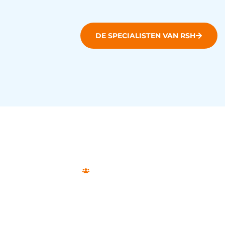
DE SPECIALISTEN VAN RSH
Onze klanten
Deze ondernemers
gingen je voor: