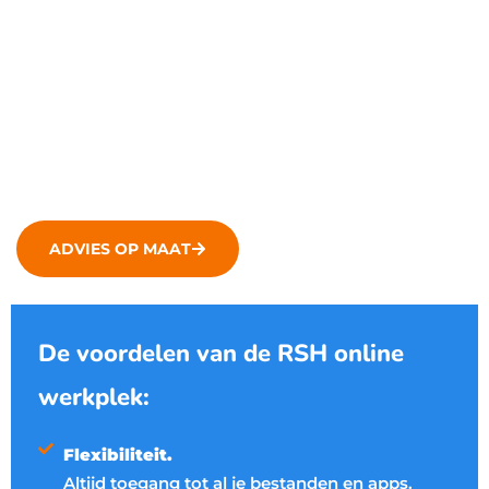
betere samenwerking
Daarnaast bespaar je op kosten, omdat het onderhoud
slechts op 1 plek plaatsvindt. Kortom, de online
werkplek is niet alleen makkelijker, maar ook
voordeliger!
ADVIES OP MAAT
De voordelen van de RSH online
werkplek:
Flexibiliteit.
Altijd toegang tot al je bestanden en apps.