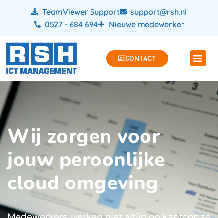
TeamViewer Support
support@rsh.nl
0527 - 684 694
Nieuwe medewerker
CONTACT
Wij zorgen voor
jouw peroonlijke
cloud omgeving
Medewerkers werken niet altijd op kantoor: ze