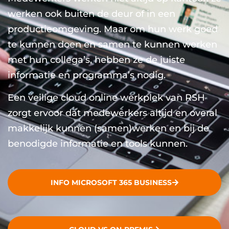
werken ook buiten de deur of in een
productieomgeving. Maar om hun werk goed
te kunnen doen en samen te kunnen werken
met hun collega’s, hebben ze de juiste
informatie en programma’s nodig.
Een veilige cloud online werkplek van RSH
zorgt ervoor dat medewerkers altijd en overal
makkelijk kunnen (samen)werken en bij de
benodigde informatie en tools kunnen.
INFO MICROSOFT 365 BUSINESS