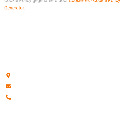
Cookie Policy gegenareerd door
CookieYes - Cookie Policy
Generator
.
Contact
Het Spijk 16b, 8321 WT Urk
support@rsh.nl
0527 - 684 694
Kvk: 78459508
BTW nr: NL861407830B01