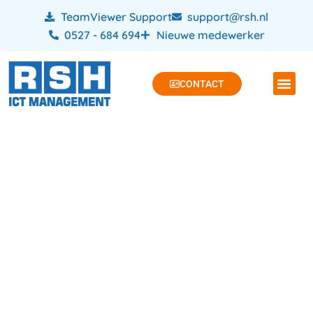
TeamViewer Support
support@rsh.nl
0527 - 684 694
Nieuwe medewerker
CONTACT
ICT beheer voor MKB
in Urk, Emmeloord &
Flevoland
Zoek je een betrouwbare partij voor
ICT