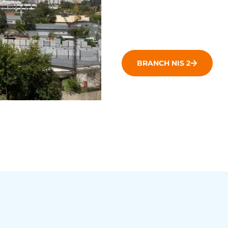
inventarisatie, maar geldt d
bedrijf wil waarborgen?
BRANCH NIS 2