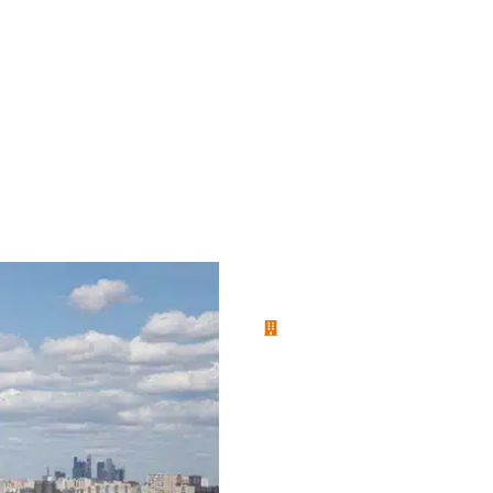
Branche NIS 2 wetgeving
Nationale N
Voor bedrijven in verschill
Nationale NIS2-wetgeving in