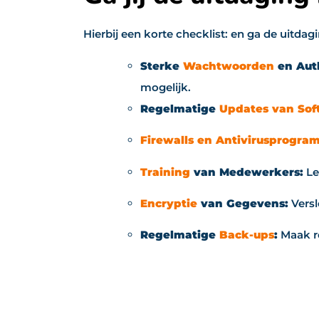
Hierbij een korte checklist: en ga de uitda
Sterke
Wachtwoorden
en Aut
mogelijk.
Regelmatige
Updates van Sof
Firewalls en Antivirusprogra
Training
van Medewerkers:
Le
Encryptie
van Gegevens:
Versl
Regelmatige
Back-ups
:
Maak re