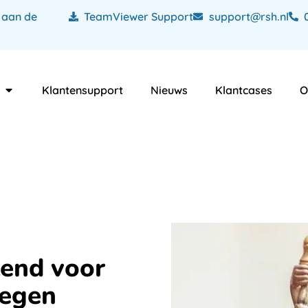
 aan de
TeamViewer Support
support@rsh.nl
Klantensupport
Nieuws
Klantcases
O
lend voor
tegen