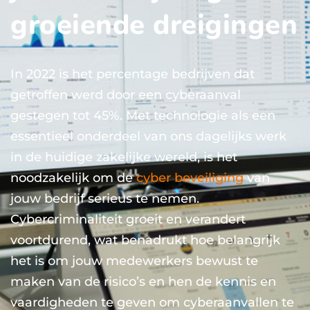
groeiende dreigingen
In 2022 is het percentage bedrijven dat
getroffen werd door een cyberaanval
gestegen tot 45%. Met technologie als een
essentieel onderdeel van ons dagelijks werk
in de huidige zakelijke wereld, is het
noodzakelijk om de
cyber beveiliging
van
jouw bedrijf serieus te nemen.
Cybercriminaliteit groeit en verandert
voortdurend, wat benadrukt hoe belangrijk
het is om jouw medewerkers bewust te
maken van de risico’s en hen de kennis en
vaardigheden te geven om cyberaanvallen te