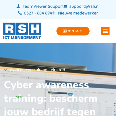
TeamViewer Support
support@rsh.nl
0527 - 684 694
Nieuwe medewerker
CONTACT
Awareness training Lelystad
Cyber awareness
training: bescherm
jouw bedrijf tegen