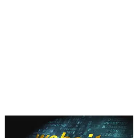
Webshop Security Check aan. Onze specialisten
voeren een diepgaande beveiligingscontrole uit,
specifiek gericht op de structuur van uw webshop, om
eventuele beveiligingslekken op te sporen en aan te
pakken.
Indien u slechts een snelle controle nodig heeft,
bieden onze experts een Website Scan aan. Met
behulp van geavanceerde tools detecteren zij
mogelijke kwetsbaarheden en voorzien zij u van
waardevolle inzichten om uw beveiligingsniveau te
verbeteren.