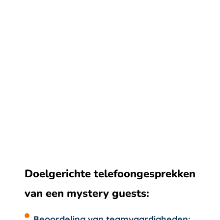
Of jouw organisatie nu groot of klein is, en of in welke
sector jij je dan ook bevindt, onze cybersecurity
bewustzijnstrainingen zijn relevant. Elk bedrijf loopt
het risico slachtoffer te worden van een cyberaanval,
of het nu een startup, een klein bedrijf of een
multinational is. Door te investeren in jouw
medewerkers, investeert je in de algehele veiligheid
van jouw organisatie.
Doelgerichte telefoongesprekken
van een mystery guests:
Beoordeling van teamvaardigheden: