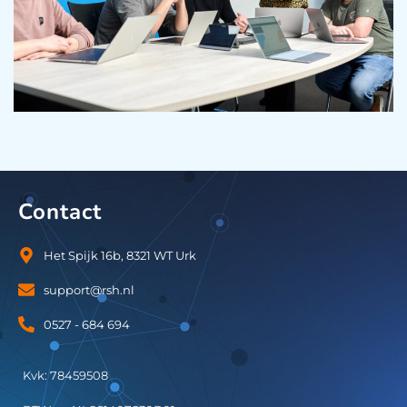
Contact
Het Spijk 16b, 8321 WT Urk
support@rsh.nl
0527 - 684 694
Kvk: 78459508