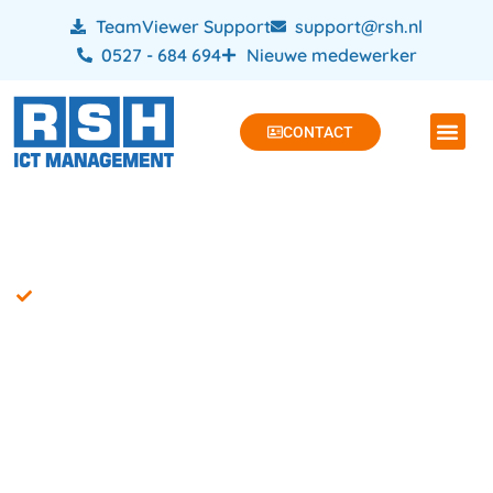
TeamViewer Support
support@rsh.nl
0527 - 684 694
Nieuwe medewerker
CONTACT
Cybersecurity training Dronten
Cybersecurity
training is geen luxe
maar noodzaak