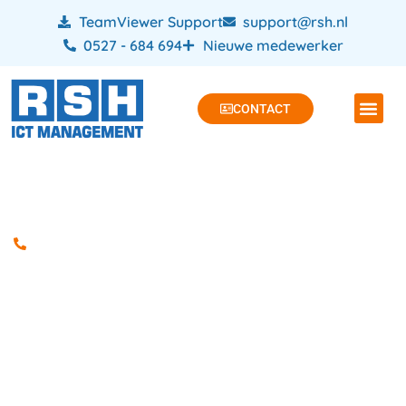
TeamViewer Support
support@rsh.nl
0527 - 684 694
Nieuwe medewerker
CONTACT
Zakelijk abonnement nodig?
Zakelijke telefonie
afsluiten Kampen
Als ondernemer weet je hoe belangrijk het is