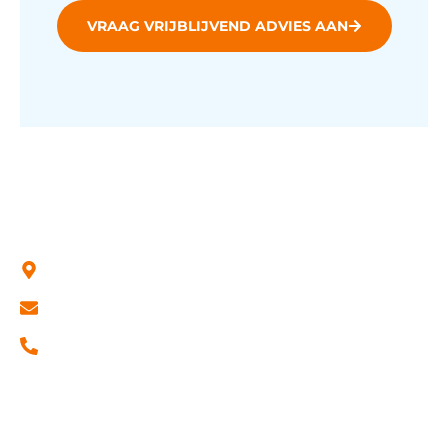
VRAAG VRIJBLIJVEND ADVIES AAN
Contact
Het Spijk 16b, 8321 WT Urk
support@rsh.nl
0527 - 684 694
Kvk: 78459508
BTW nr: NL861407830B01