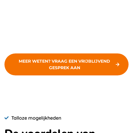
is VoIP van RSH ICT Management dé oplossing voor
jouw bedrijf. Met VoIP bel je overal waar internet is via
je vaste nummer. Schakel van je vaste toestel over
naar je smartphone en neem je vaste nummer mee
onderweg. Zo ben je flexibeler en beter bereikbaar.
MEER WETEN? VRAAG EEN VRIJBLIJVEND
GESPREK AAN
Talloze mogelijkheden