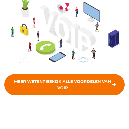
MEER WETEN? BEKIJK ALLE VOORDELEN VAN
VOIP