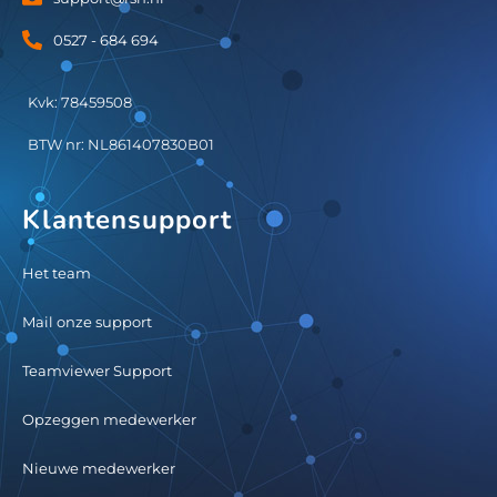
0527 - 684 694
Kvk: 78459508
BTW nr: NL861407830B01
Klantensupport
Het team
Mail onze support
Teamviewer Support
Opzeggen medewerker
Nieuwe medewerker