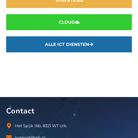
CLOUD
ALLE ICT DIENSTEN
Contact
Het Spijk 16b, 8321 WT Urk
support@rsh.nl