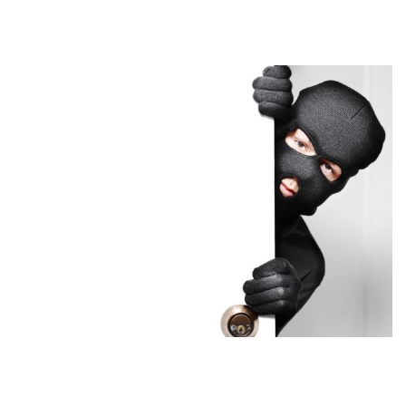
vermoedt dat ze zijn geïnfecteerd om verdere
verspreiding te voorkomen.