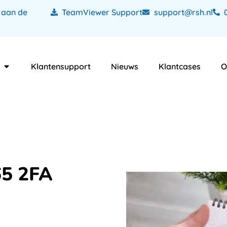
 aan de
TeamViewer Support
support@rsh.nl
Klantensupport
Nieuws
Klantcases
O
65 2FA