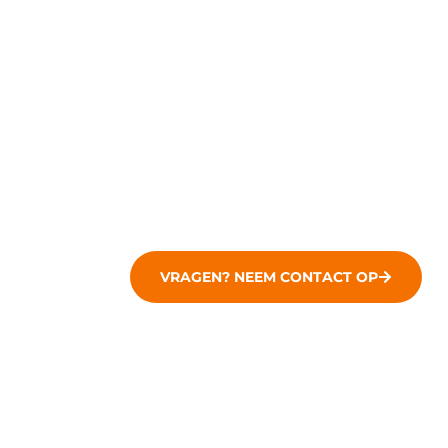
Ben je klaar om jouw online aanwe
ontwikkelingsservice en geniet van
biedt met hosting de beste veilig
Als gewoon goede website bouwer i
VRAGEN? NEEM CONTACT OP