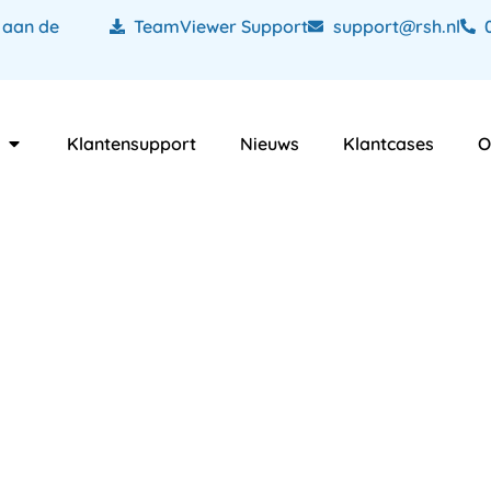
 aan de
TeamViewer Support
support@rsh.nl
Klantensupport
Nieuws
Klantcases
O
and
ar een goede web
Flevoland