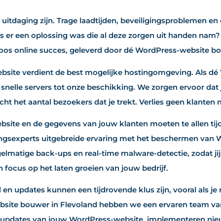
uitdaging zijn. Trage laadtijden, beveiligingsproblemen e
ls er een oplossing was die al deze zorgen uit handen nam
loos online succes, geleverd door dé WordPress-website bo
site verdient de best mogelijke hostingomgeving. Als dé
nelle servers tot onze beschikking. We zorgen ervoor dat j
t het aantal bezoekers dat je trekt. Verlies geen klanten m
ite en de gegevens van jouw klanten moeten te allen tijde
ingsexperts uitgebreide ervaring met het beschermen van
lmatige back-ups en real-time malware-detectie, zodat ji
 focus op het laten groeien van jouw bedrijf.
n updates kunnen een tijdrovende klus zijn, vooral als je n
site bouwer in Flevoland hebben we een ervaren team van 
updates van jouw WordPress-website, implementeren nieu