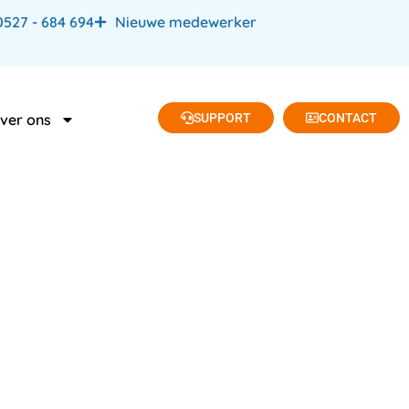
0527 - 684 694
Nieuwe medewerker
SUPPORT
CONTACT
ver ons
site