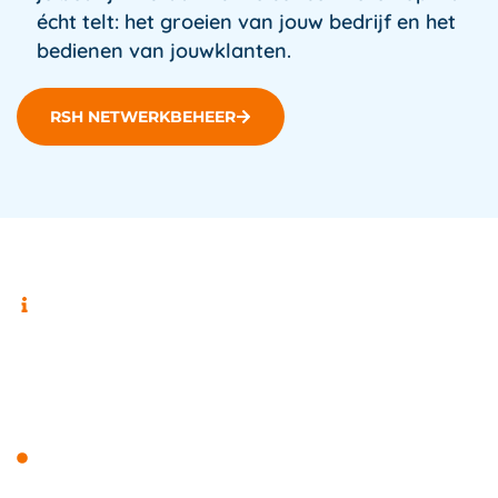
écht telt: het groeien van jouw bedrijf en het
bedienen van jouwklanten.
RSH NETWERKBEHEER
Netwerk in eigen beheer wat zijn de voordelen!
De voordelen van netwerk
beheer in eigen huis
Volledige Controle:
Door jouw netwerk intern
te beheren, houdt je volledige controle. Je