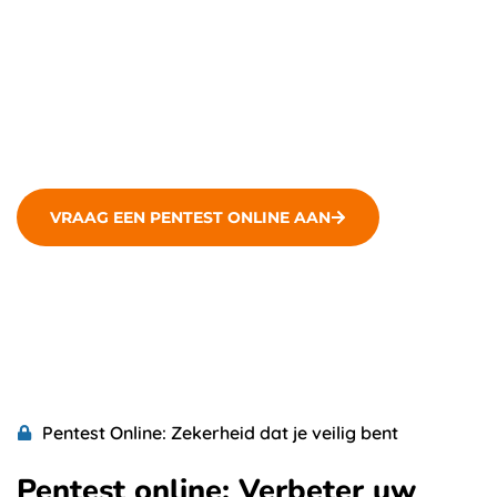
beveiligingsmaatregelen versterken. Ontdek
waarom pentests essentieel zijn en welke
voordelen ze bieden.
VRAAG EEN PENTEST ONLINE AAN
Pentest Online: Zekerheid dat je veilig bent
Pentest online: Verbeter uw