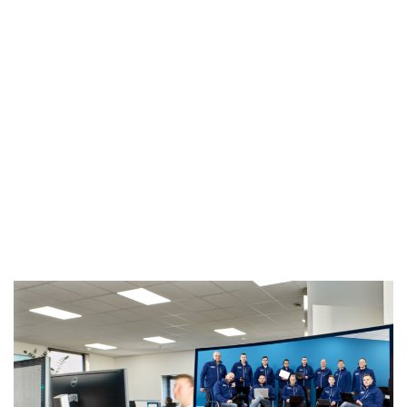
Bij Digitale Veiligheid Gewaarborgd beschikken we
over een team van ervaren ethische hackers en
beveiligingsexperts met een schat aan kennis en
ervaring op het gebied van pentesting. Onze experts
zijn bedreven in het uitvoeren van pentests voor
diverse sectoren en bedrijfsomgevingen, waardoor we
op maat gemaakte oplossingen kunnen bieden die
aansluiten bij de specifieke behoeften van uw
organisatie.