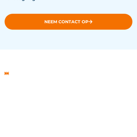
NEEM CONTACT OP
De pentest van RSH is de sleutel tegen cybercrime
Ontdek hoe pentests jouw
bedrijf kan helpen tegen
cybercrime
Het grootste voordeel van pentests is dat ze je in staat