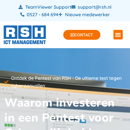
TeamViewer Support
support@rsh.nl
0527 - 684 694
Nieuwe medewerker
CONTACT
Ontdek de Pentest van RSH - De ultieme test tegen
cyberaanvallen
Waarom investeren
in een Pentest voor