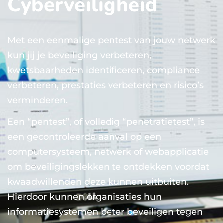
Cyberveiligheid
Met een eenmalige pentest van jouw netwerk
kun jij je beveiliging verbeteren,
kwetsbaarheden identificeren, compliance
verbeteren, prestaties verbeteren en risico’s
verminderen.
Een “pentest”, of volledig “penetratietest”, is
een gecontroleerde aanval op een
computersysteem, netwerk of webapplicatie
om beveiligingslekken te ontdekken voordat
kwaadwillenden deze kunnen uitbuiten.
Hierdoor kunnen organisaties hun
informatiesystemen beter beveiligen tegen