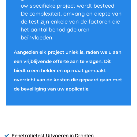
uw specifieke project wordt besteed.
De complexiteit, omvang en diepte van
de test zijn enkele van de factoren die
het aantal benodigde uren
beïnvloeden.
Aangezien elk project uniek is, raden we u aan
een vrijblijvende offerte aan te vragen. Dit
biedt u een helder en op maat gemaakt
overzicht van de kosten die gepaard gaan met
de beveiliging van uw applicatie.
Penetratietest Uitvoeren in Dronten