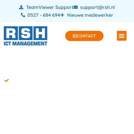
TeamViewer Support
support@rsh.nl
0527 - 684 694
Nieuwe medewerker
CONTACT
RSH Pentest Dronten
Penetratietest
uitvoeren: Bescherm
jouw gegevens,