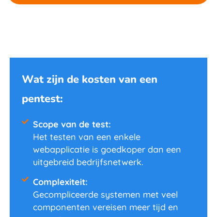
Wat zijn de kosten van een
pentest:
Scope van de test:
Het testen van een enkele
webapplicatie is goedkoper dan een
uitgebreid bedrijfsnetwerk.
Complexiteit:
Gecompliceerde systemen met veel
componenten vereisen meer tijd en