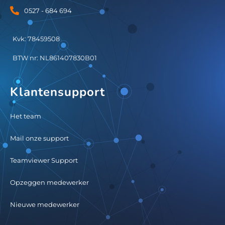
0527 - 684 694
Kvk: 78459508
BTW nr: NL861407830B01
Klantensupport
Het team
Mail onze support
Teamviewer Support
Opzeggen medewerker
Nieuwe medewerker