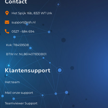
Contact
Het Spijk 16b, 8321 WT Urk
support@rsh.nl
0527 - 684 694
Kvk: 78459508
BTW nr: NL861407830B01
Klantensupport
Het team
Mail onze support
Teamviewer Support