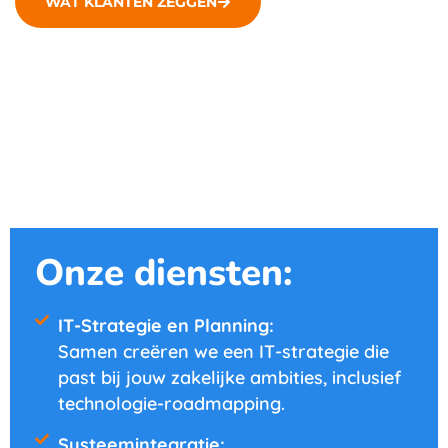
WAT KLANTEN ZEGGEN
Onze diensten:
IT-Strategie en Planning:
Samen creëren we een IT-strategie die
past bij jouw zakelijke ambities, inclusief
technologie-roadmapping.
Systeemintegratie: