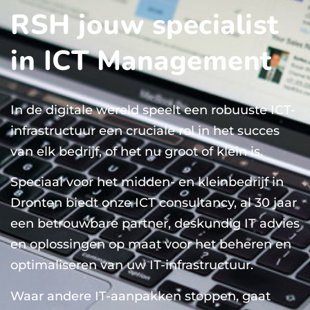
RSH jouw specialist
in ICT Management
In de digitale wereld speelt een robuuste ICT-
infrastructuur een cruciale rol in het succes
van elk bedrijf, of het nu groot of klein is.
Speciaal voor het midden- en kleinbedrijf in
Dronten biedt onze ICT consultancy, al 30 jaar
een betrouwbare partner, deskundig IT advies
en oplossingen op maat voor het beheren en
optimaliseren van uw IT-infrastructuur.
Waar andere IT-aanpakken stoppen, gaat