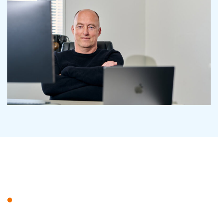
Waarom Kiezen voor Ons?
• 30 jaar ervaring: Bewezen succes in ICT
advies en management.