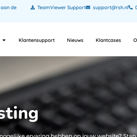
 aan de
TeamViewer Support
support@rsh.nl
Klantensupport
Nieuws
Klantcases
O
sting
st mogelijke ervaring hebben op jouw website? Sta