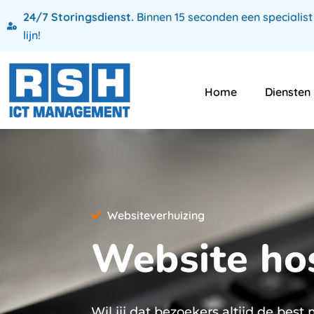
24/7 Storingsdienst.
Binnen 15 seconden een specialist
lijn!
Home
Diensten
Websiteverhuizing
Website ho
Wil jij dat bezoekers altijd de be