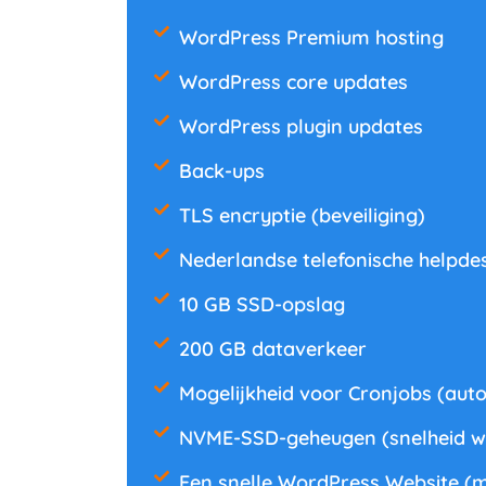
WordPress Premium hosting
WordPress core updates
WordPress plugin updates
Back-ups
TLS encryptie (beveiliging)
Nederlandse telefonische helpdesk
10 GB SSD-opslag
200 GB dataverkeer
Mogelijkheid voor Cronjobs (auto
NVME-SSD-geheugen (snelheid w
Een snelle WordPress Website (