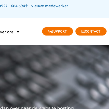
0527 - 684 694
Nieuwe medewerker
SUPPORT
CONTACT
ver ons
p dan over naar de website hosting