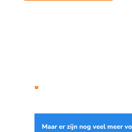
Ons wordpress webhosting pakket
Wat zit er in het
Maar er zijn nog veel meer v