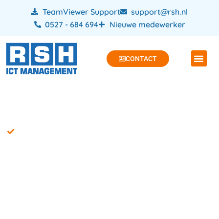
TeamViewer Support
support@rsh.nl
0527 - 684 694
Nieuwe medewerker
CONTACT
Laat de veiligheid van je website checken!
Veiligheid Website
Checken: Ontdek hoe
onze scan je website