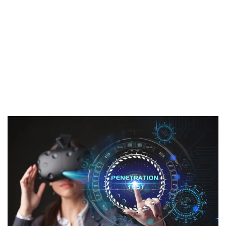
kwaadwillende hacker dat zou doen. Het doel is om
kwetsbaarheden te ontdekken die mogelijk over het
hoofd zijn gezien in een geautomatiseerde security
check. Een pen test gaat dieper in op de technische
details en kan helpen bij het identificeren van
complexere beveiligingsproblemen.