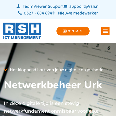
TeamViewer Support
support@rsh.nl
0527 - 684 694
Nieuwe medewerker
CONTACT
Het kloppend hart van jouw digitale organisatie
Netwerkbeheer Urk
In deze digitale tijd is een stevig
netwerkfundament onmisbaar voor elke