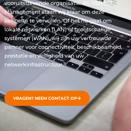
vooruitstrevende organisatie. Bij RSH ICT
Management staan wij klaar om deze
behoefte te vervullen. Of het nu gaat om
lokale netwerken (LAN) of grootschalige
systemen (WAN), wij zijn uw vertrouwde
partner voor connectiviteit, beschikbaarheid,
prestatie en veiligheid van uw
netwerkinfrastructuur.”
VRAGEN? NEEM CONTACT OP