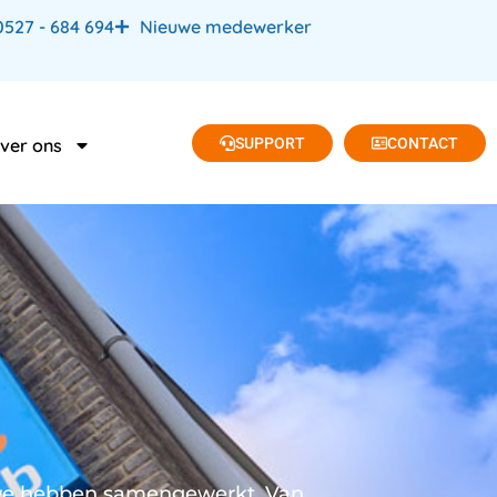
0527 - 684 694
Nieuwe medewerker
SUPPORT
CONTACT
ver ons
e we hebben samengewerkt. Van