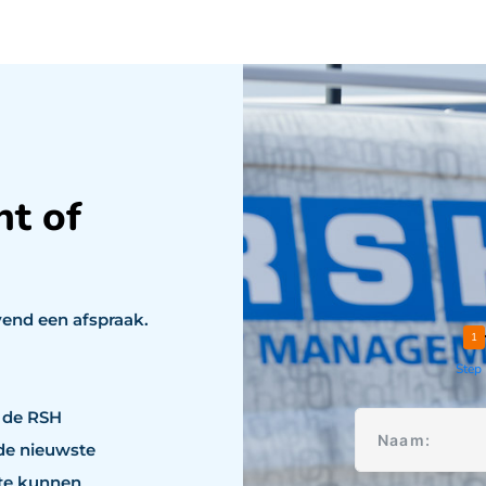
nt of
vend een afspraak.
Step
 de RSH
 de nieuwste
 te kunnen