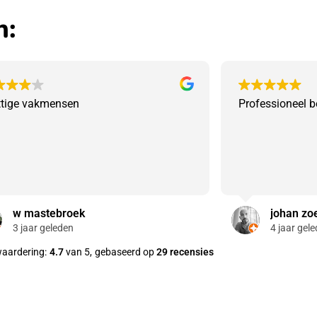
n:
ttige vakmensen
Professioneel b
w mastebroek
johan zo
3 jaar geleden
4 jaar gel
aardering:
4.7
van 5,
gebaseerd op
29 recensies