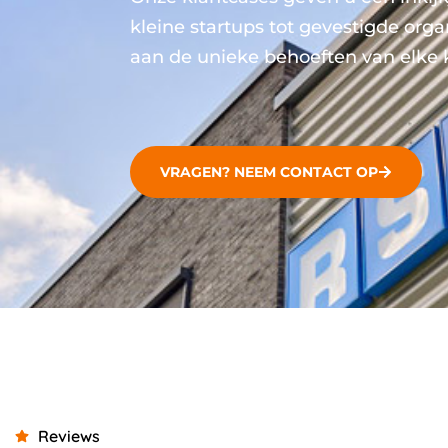
kleine startups tot gevestigde org
aan de unieke behoeften van elke 
VRAGEN? NEEM CONTACT OP
Reviews