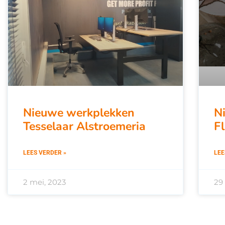
Nieuwe werkplekken
N
Tesselaar Alstroemeria
F
LEES VERDER »
LEE
2 mei, 2023
29 