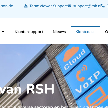
 aan de
TeamViewer Support
support@rsh.nl
Klantensupport
Nieuws
Klantcases
O
 van RSH
kje in de diverse sectoren en bedrijven waarme