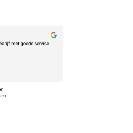
edrijf met goede service
er
eden