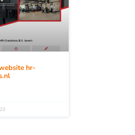
website hr-
s.nl
023