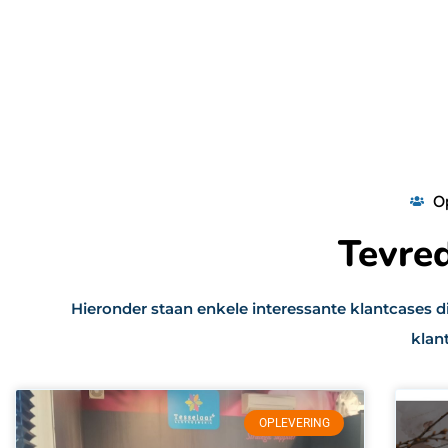
O
Tevre
Hieronder staan enkele interessante klantcases 
klan
OPLEVERING