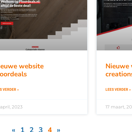
ieuwe website
Nieuwe 
loordeals
creation
S VERDER »
LEES VERDER »
april, 2023
17 maart, 2
«
1
2
3
4
»