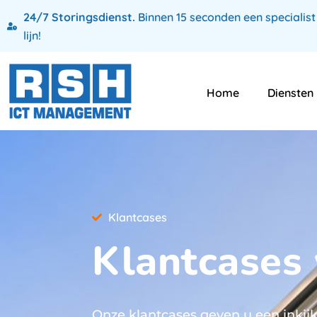
24/7 Storingsdienst.
Binnen 15 seconden een specialist
lijn!
Home
Diensten
Klantcases
Klantcases
Onze klantcases geven u een inkij