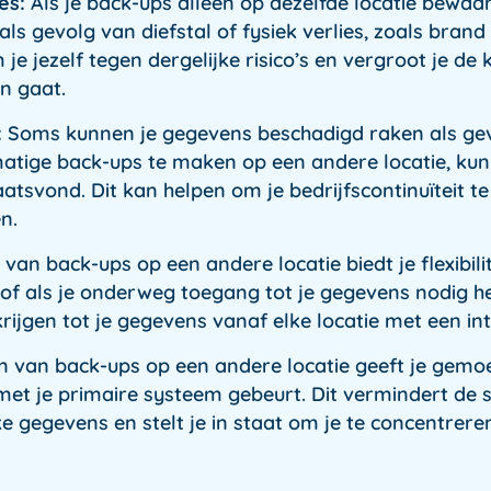
es:
Als je back-ups alleen op dezelfde locatie bewaar
ls gevolg van diefstal of fysiek verlies, zoals bran
e jezelf tegen dergelijke risico’s en vergroot je de 
en gaat.
:
Soms kunnen je gegevens beschadigd raken als gev
tige back-ups te maken op een andere locatie, kun 
aatsvond. Dit kan helpen om je bedrijfscontinuïteit 
en.
an back-ups op een andere locatie biedt je flexibilite
f als je onderweg toegang tot je gegevens nodig he
ijgen tot je gegevens vanaf elke locatie met een in
van back-ups op een andere locatie geeft je gemoed
ets met je primaire systeem gebeurt. Dit vermindert d
ke gegevens en stelt je in staat om je te concentrere