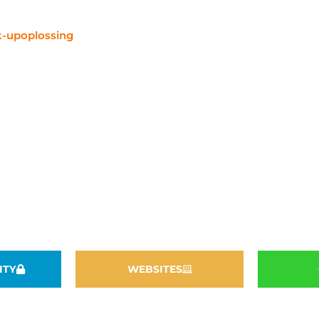
 je belangrijke gegevens altijd beschikbaar en veilig zijn,
ck-upoplossing
voor jou organisatie, meer weten?
ITY
WEBSITES