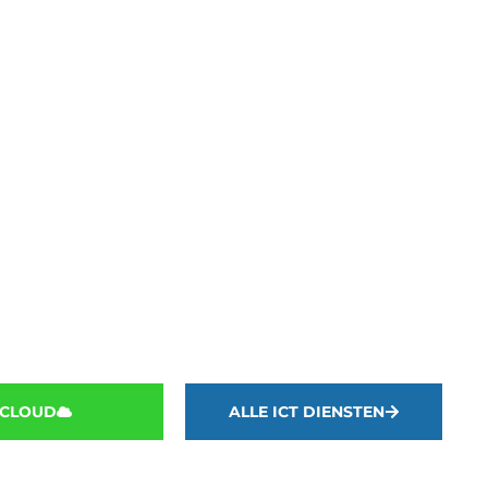
 zelfs in onverwachte omstandigheden.
CLOUD
ALLE ICT DIENSTEN