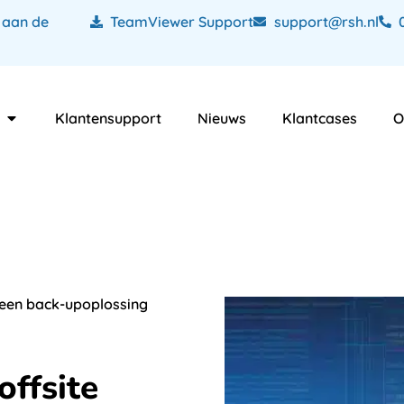
 aan de
TeamViewer Support
support@rsh.nl
Klantensupport
Nieuws
Klantcases
O
een back-upoplossing
ffsite