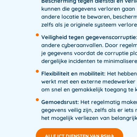
Bescherming tegen diefstal en verli
kunnen die gegevens verloren gaan a
andere locatie te bewaren, bescherm j
zelfs als je originele systeem verlor
Veiligheid tegen gegevenscorruptie
andere cyberaanvallen. Door regelma
je gegevens voordat de corruptie pl
dergelijke incidenten te minimaliser
Flexibiliteit en mobiliteit:
Het hebben v
werkt met een externe medewerker o
om snel en gemakkelijk toegang te kr
Gemoedsrust:
Het regelmatig maken 
gegevens veilig zijn, zelfs als er i
het mogelijk verliezen van belangrij
ALLE ICT DIENSTEN VAN RSH